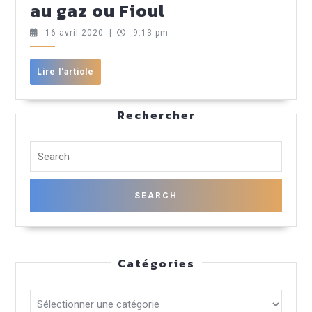
Installations
au gaz ou Fioul
de
16
16 avril 2020
|
9:13 pm
chauffage
avril
2020
au
Lire
Lire l'article
l'article
gaz
ou
Rechercher
Fioul
Search
for:
Catégories
Catégories