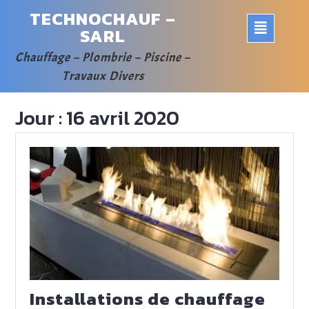
Skip
TECHNOCHAUF –
to
Op
SARL
content
But
Chauffage – Plombrie – Piscine –
Travaux Divers
Jour :
16 avril 2020
Installations de chauffage